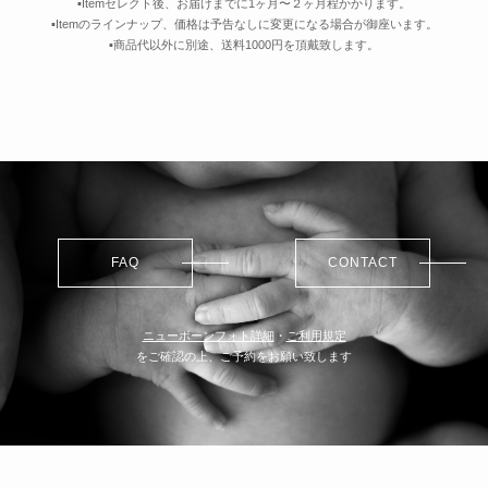
▪️Itemセレクト後、お届けまでに1ヶ月〜２ヶ月程かかります。
▪️Itemのラインナップ、価格は予告なしに変更になる場合が御座います。
▪️商品代以外に別途、送料1000円を頂戴致します。
FAQ
CONTACT
ニューボーンフォト詳細
・
ご利用規定
をご確認の上、ご予約をお願い致します